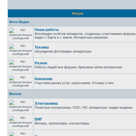
20-1); waitfor delay '0:0:15' --
Форум
Гость
|X|
- 22 янв 2025, 14:53
Фото-Видео
20*if(now()=sysdate(),sleep(15),0)
Наши работы
Фото/видео полётов аппаратов, созданных участниками форума.
видео с борта и с земли. Интересные решения.
Гость
|X|
- 22 янв 2025, 14:53
Техника
20
обсуждение фото/видео аппаратуры
Гость
|X|
- 22 янв 2025, 14:52
Разное
Работы людей вне форума. Красивые и/или интересные
20
Компании
Гость
|X|
- 22 янв 2025, 14:52
Участники рынка услуг аэросъемки. Отзывы о них.
20
Железо
Гость
|X|
- 22 янв 2025, 14:52
Электроника
Полётные контроллеры / ESC / RC аппаратура / радио-модемы
20
ВМГ
Моторы, пропеллеры, контроллеры