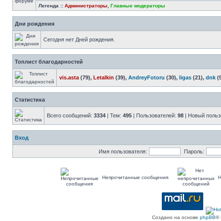
Легенда ::
Администраторы
,
Главные модераторы
Дни рождения
Сегодня нет Дней рождения.
Топлист благодарностей
vis.asta
(79),
Letalkin
(39),
AndreyFotoru
(30),
ligas
(21),
dnk
(
Статистика
Всего сообщений:
3334
| Тем:
495
| Пользователей:
98
| Новый польз
Вход
Имя пользователя:
Пароль:
Непрочитанные сообщения
Н
Создано на основе
phpBB
® 