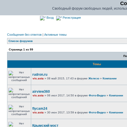
Co
Свободный форум свободных людей, использу
Вход
Регистрация
Сообщения без ответов
|
Активные темы
Список форумов
Страница
1
из
99
По
Темы
rudron.ru
vis.asta
» 08 май 2015, 17:43 в форуме
Железо
»
Компании
airview360
vis.asta
» 06 июл 2017, 14:50 в форуме
Фото-Видео
»
Компании
flycam24
vis.asta
» 30 июн 2017, 13:59 в форуме
Фото-Видео
»
Компании
Крымский мост