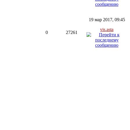
19 мар 2017, 09:45
vis.asta
0
27261