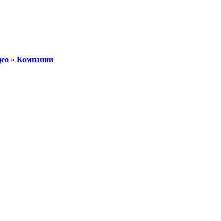
део
»
Компании