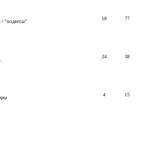
18
77
 / "подвесы"
24
38
.
4
15
оры