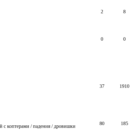
2
8
0
0
37
1910
80
185
 с коптерами / падения / дровишки