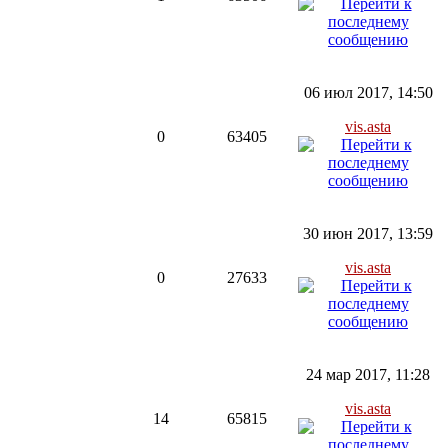
06 июл 2017, 14:50
vis.asta
0
63405
30 июн 2017, 13:59
vis.asta
0
27633
24 мар 2017, 11:28
vis.asta
14
65815