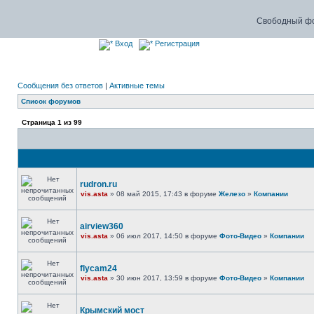
Свободный фо
Вход
Регистрация
Сообщения без ответов
|
Активные темы
Список форумов
Страница
1
из
99
rudron.ru
vis.asta
» 08 май 2015, 17:43 в форуме
Железо
»
Компании
airview360
vis.asta
» 06 июл 2017, 14:50 в форуме
Фото-Видео
»
Компании
flycam24
vis.asta
» 30 июн 2017, 13:59 в форуме
Фото-Видео
»
Компании
Крымский мост