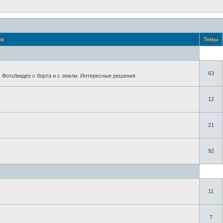
ум
Темы
63
 Фото/видео с борта и с земли. Интересные решения.
12
21
92
11
7