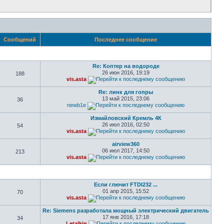
Сообщений
Последнее сообщение
Re: Коптер на водороде
26 июн 2016, 19:19
188
vis.asta
Re: линк для гопры
13 май 2015, 23:06
36
newb1e
Измайловский Кремль 4К
26 июл 2016, 02:50
54
vis.asta
airview360
06 июл 2017, 14:50
213
vis.asta
Если глючит FTDI232 ...
01 апр 2015, 15:52
70
vis.asta
Re: Siemens разработала мощный электрический двигатель
17 янв 2016, 17:18
34
Letalkin