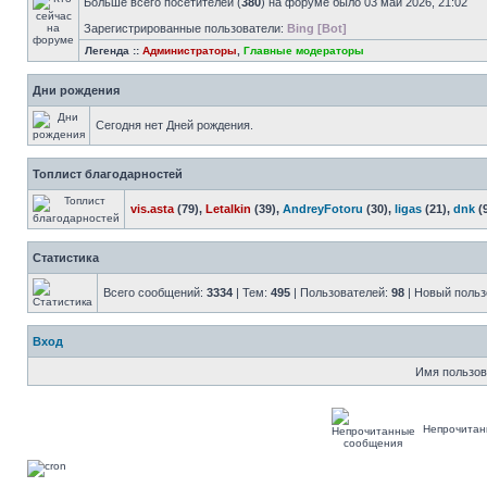
Больше всего посетителей (
380
) на форуме было 03 май 2026, 21:02
Зарегистрированные пользователи:
Bing [Bot]
Легенда ::
Администраторы
,
Главные модераторы
Дни рождения
Сегодня нет Дней рождения.
Топлист благодарностей
vis.asta
(79),
Letalkin
(39),
AndreyFotoru
(30),
ligas
(21),
dnk
(
Статистика
Всего сообщений:
3334
| Тем:
495
| Пользователей:
98
| Новый польз
Вход
Имя пользов
Непрочитан