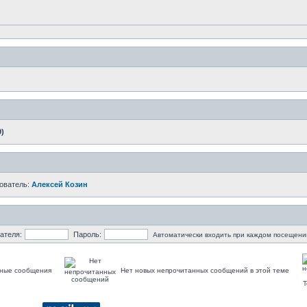
9)
ователь:
Алексей Козин
ателя:
Пароль:
Автоматически входить при каждом посещени
ные сообщения
Нет новых непрочитанных сообщений в этой теме