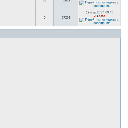
14
65812
19 мар 2017, 09:45
vis.asta
0
27261