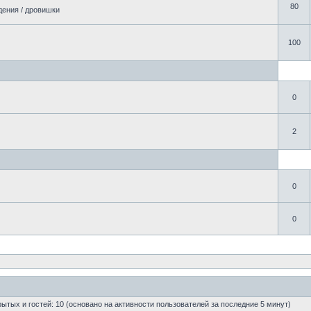
80
дения / дровишки
100
0
2
0
0
крытых и гостей: 10 (основано на активности пользователей за последние 5 минут)