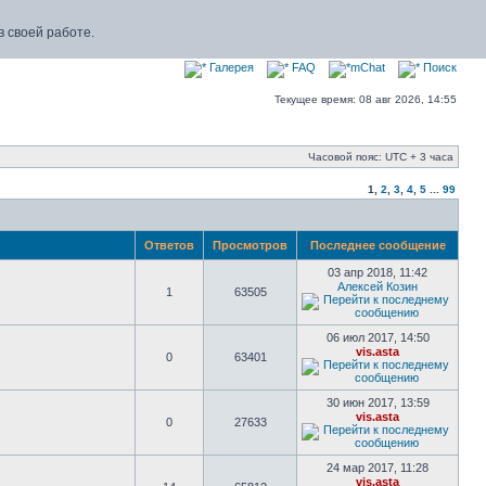
 своей работе.
Галерея
FAQ
mChat
Поиск
Текущее время: 08 авг 2026, 14:55
Часовой пояс: UTC + 3 часа
1
,
2
,
3
,
4
,
5
...
99
Ответов
Просмотров
Последнее сообщение
03 апр 2018, 11:42
Алексей Козин
1
63505
06 июл 2017, 14:50
vis.asta
0
63401
30 июн 2017, 13:59
vis.asta
0
27633
24 мар 2017, 11:28
vis.asta