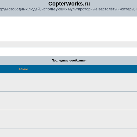
CopterWorks.ru
рум свободных людей, использующих мультироторные вертолёты (коптеры) в
Последние сообщения
Темы