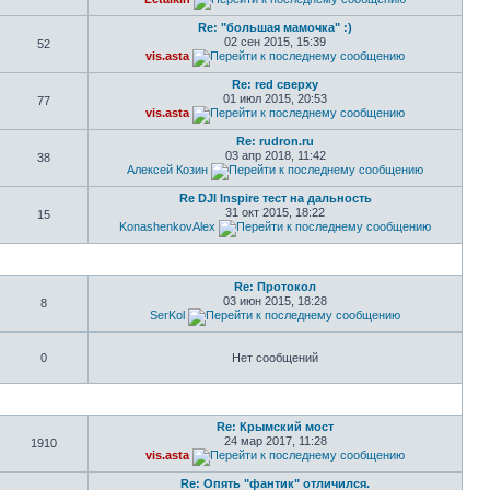
Re: "большая мамочка" :)
02 сен 2015, 15:39
52
vis.asta
Re: red сверху
01 июл 2015, 20:53
77
vis.asta
Re: rudron.ru
03 апр 2018, 11:42
38
Алексей Козин
Re DJI Inspire тест на дальность
31 окт 2015, 18:22
15
KonashenkovAlex
Re: Протокол
03 июн 2015, 18:28
8
SerKol
0
Нет сообщений
Re: Крымский мост
24 мар 2017, 11:28
1910
vis.asta
Re: Опять "фантик" отличился.