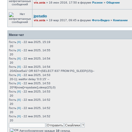
vis.asta
» 16 июн 2016, 17:50 в форуме
Разное
»
Общение
jpstudio
vis.asta
» 19 мар 2017, 09:45 в форуме
Фото-Видео
»
Компании
Мини-чат
Гость
|X|
- 22 янв 2025, 15:19
20
Гость
|X|
- 22 янв 2025, 14:55
20
Гость
|X|
- 22 янв 2025, 14:54
20
Гость
|X|
- 22 янв 2025, 14:54
20ADost5aU' OR 837=(SELECT 837 FROM PG_SLEEP(15))--
Гость
|X|
- 22 янв 2025, 14:53
20-1); waitfor delay '0:0:15' --
Гость
|X|
- 22 янв 2025, 14:53
20*if(now()=sysdate(),sleep(15),0)
Гость
|X|
- 22 янв 2025, 14:53
20
Гость
|X|
- 22 янв 2025, 14:52
20
Гость
|X|
- 22 янв 2025, 14:52
20
Гость
|X|
- 22 янв 2025, 14:52
20
Автообновление каждые
10
секунд.