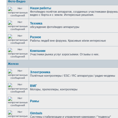
Фото-Видео
Наши работы
Фото/видео полётов аппаратов, созданных участниками форума.
видео с борта и с земли. Интересные решения.
Техника
обсуждение фото/видео аппаратуры
Разное
Работы людей вне форума. Красивые и/или интересные
Компании
Участники рынка услуг аэросъемки. Отзывы о них.
Железо
Электроника
Полётные контроллеры / ESC / RC аппаратура / радио-модемы
ВМГ
Моторы, пропеллеры, контроллеры
Рамы
Gimbals
Системы стабилизации и управления камерами / "подвесы"