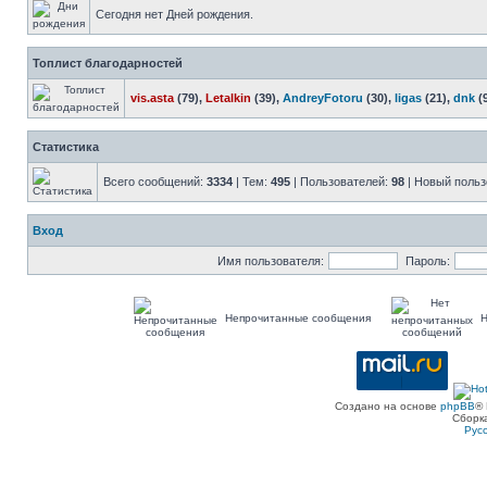
Сегодня нет Дней рождения.
Топлист благодарностей
vis.asta
(79),
Letalkin
(39),
AndreyFotoru
(30),
ligas
(21),
dnk
(
Статистика
Всего сообщений:
3334
| Тем:
495
| Пользователей:
98
| Новый польз
Вход
Имя пользователя:
Пароль:
Непрочитанные сообщения
Н
Создано на основе
phpBB
® 
Сборк
Рус