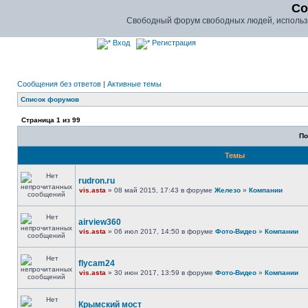
Co
Свободный форум свободных людей, использу
Вход
Регистрация
Сообщения без ответов
|
Активные темы
Список форумов
Страница
1
из
99
По
Темы
rudron.ru
vis.asta
» 08 май 2015, 17:43 в форуме
Железо
»
Компании
airview360
vis.asta
» 06 июл 2017, 14:50 в форуме
Фото-Видео
»
Компании
flycam24
vis.asta
» 30 июн 2017, 13:59 в форуме
Фото-Видео
»
Компании
Крымский мост