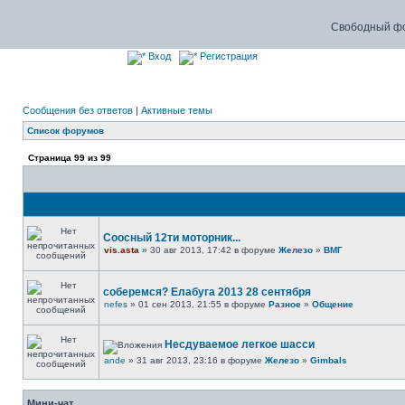
Свободный фо
Вход
Регистрация
Сообщения без ответов
|
Активные темы
Список форумов
Страница
99
из
99
Соосный 12ти моторник...
vis.asta
» 30 авг 2013, 17:42 в форуме
Железо
»
ВМГ
соберемся? Елабуга 2013 28 сентября
nefes
» 01 сен 2013, 21:55 в форуме
Разное
»
Общение
Несдуваемое легкое шасси
ande
» 31 авг 2013, 23:16 в форуме
Железо
»
Gimbals
Мини-чат