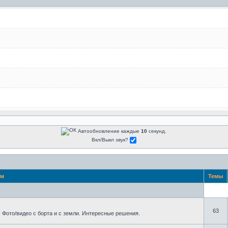
Автообновление каждые
10
секунд.
Вкл/Выкл звук?
ум
Темы
63
 Фото/видео с борта и с земли. Интересные решения.