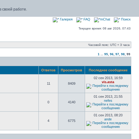
 своей работе.
Галерея
FAQ
mChat
Поиск
Текущее время: 08 авг 2026, 07:43
Часовой пояс: UTC + 3 часа
1
...
95
,
96
,
97
,
98
,
99
Ответов
Просмотров
Последнее сообщение
02 сен 2013, 16:59
vis.asta
11
8409
01 сен 2013, 21:55
nefes
0
4140
01 сен 2013, 08:20
ande
4
6775