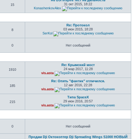
Re DJI Inspire тест на дальность
31 окт 2015, 18:22
15
KonashenkovAlex
Re: Протокол
03 июн 2015, 18:28
8
SerKol
0
Нет сообщений
Re: Крымский мост
24 мар 2017, 11:28
1910
vis.asta
Re: Опять "фантик" отличился.
12 авг 2016, 22:28
185
vis.asta
Типа SpaceX
29 июн 2016, 20:57
215
vis.asta
0
Нет сообщений
Продам Dji Октокоптер Dji Spreading Wings S1000 НОВЫЙ