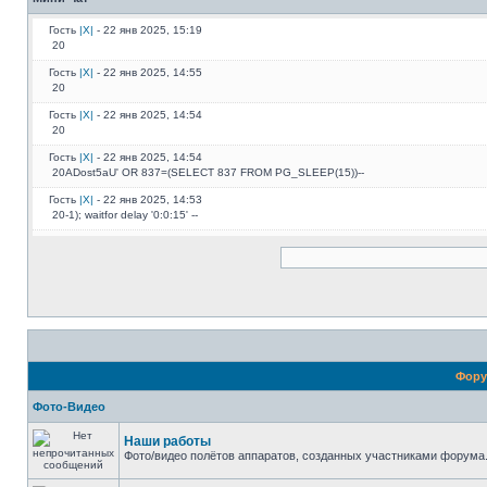
Гость
|X|
- 22 янв 2025, 15:19
20
Гость
|X|
- 22 янв 2025, 14:55
20
Гость
|X|
- 22 янв 2025, 14:54
20
Гость
|X|
- 22 янв 2025, 14:54
20ADost5aU' OR 837=(SELECT 837 FROM PG_SLEEP(15))--
Гость
|X|
- 22 янв 2025, 14:53
20-1); waitfor delay '0:0:15' --
Гость
|X|
- 22 янв 2025, 14:53
20*if(now()=sysdate(),sleep(15),0)
Гость
|X|
- 22 янв 2025, 14:53
20
Гость
|X|
- 22 янв 2025, 14:52
20
Гость
|X|
- 22 янв 2025, 14:52
Фор
20
Фото-Видео
Гость
|X|
- 22 янв 2025, 14:52
20
Наши работы
Фото/видео полётов аппаратов, созданных участниками форума.