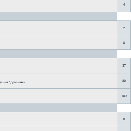
4
2
0
37
80
дения / дровишки
100
0