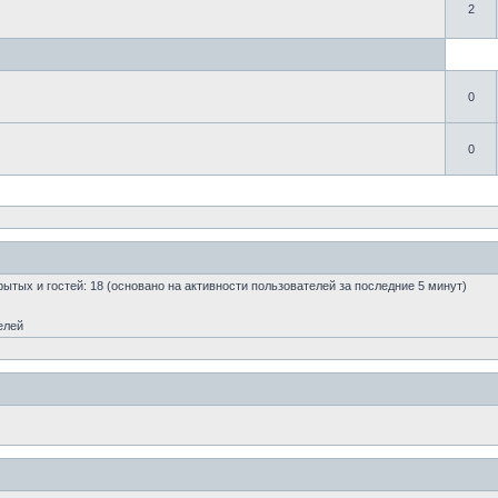
2
0
0
крытых и гостей: 18 (основано на активности пользователей за последние 5 минут)
елей