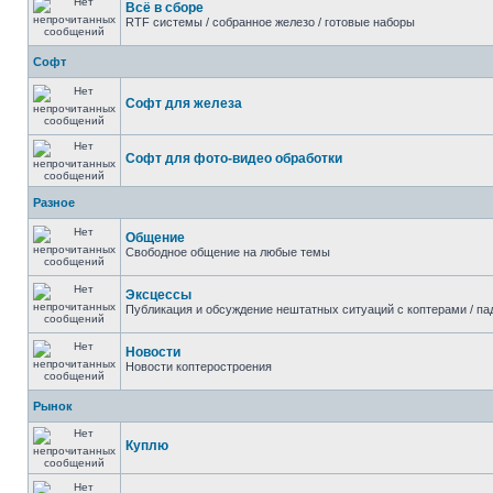
Всё в сборе
RTF системы / собранное железо / готовые наборы
Софт
Софт для железа
Софт для фото-видео обработки
Разное
Общение
Свободное общение на любые темы
Эксцессы
Публикация и обсуждение нештатных ситуаций с коптерами / па
Новости
Новости коптеростроения
Рынок
Куплю