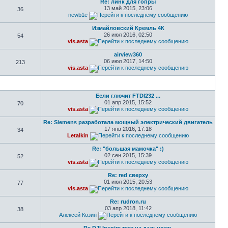
Re: линк для гопры
13 май 2015, 23:06
36
newb1e
Измайловский Кремль 4К
26 июл 2016, 02:50
54
vis.asta
airview360
06 июл 2017, 14:50
213
vis.asta
Если глючит FTDI232 ...
01 апр 2015, 15:52
70
vis.asta
Re: Siemens разработала мощный электрический двигатель
17 янв 2016, 17:18
34
Letalkin
Re: "большая мамочка" :)
02 сен 2015, 15:39
52
vis.asta
Re: red сверху
01 июл 2015, 20:53
77
vis.asta
Re: rudron.ru
03 апр 2018, 11:42
38
Алексей Козин