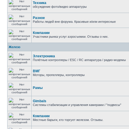
Техника
обсуждение фото/видео аппаратуры
Разное
Работы людей вне форума. Красивые и/или интересные
Компании
Участники рынка услуг аэросъемки. Отзывы о них.
Железо
Электроника
Полётные контроллеры / ESC / RC аппаратура / радио-модемы
ВМГ
Моторы, пропеллеры, контроллеры
Рамы
Gimbals
Системы стабилизации и управления камерами / "подвесы"
Компании
Местные барыги, кто торгует железом. Отзывы.