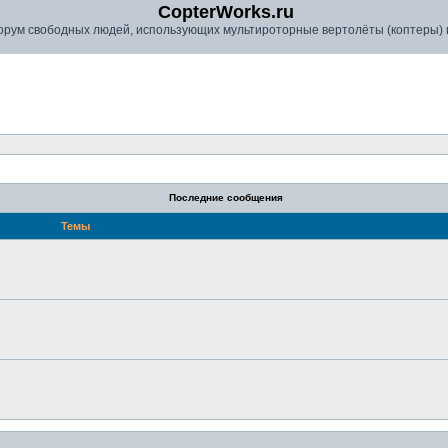
CopterWorks.ru
рум свободных людей, использующих мультироторные вертолёты (коптеры) в
Последние сообщения
Темы