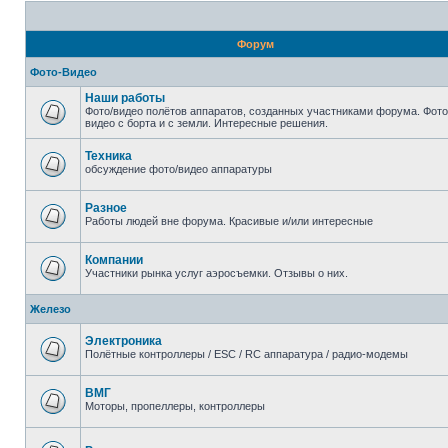
20-1); waitfor delay '0:0:15' --
Форум
Гость
|X|
- 22 янв 2025, 14:53
Фото-Видео
20*if(now()=sysdate(),sleep(15),0)
Наши работы
Фото/видео полётов аппаратов, созданных участниками форума. Фото
видео с борта и с земли. Интересные решения.
Гость
|X|
- 22 янв 2025, 14:53
Техника
20
обсуждение фото/видео аппаратуры
Гость
|X|
- 22 янв 2025, 14:52
Разное
Работы людей вне форума. Красивые и/или интересные
20
Компании
Гость
|X|
- 22 янв 2025, 14:52
Участники рынка услуг аэросъемки. Отзывы о них.
20
Железо
Гость
|X|
- 22 янв 2025, 14:52
Электроника
Полётные контроллеры / ESC / RC аппаратура / радио-модемы
20
ВМГ
Моторы, пропеллеры, контроллеры