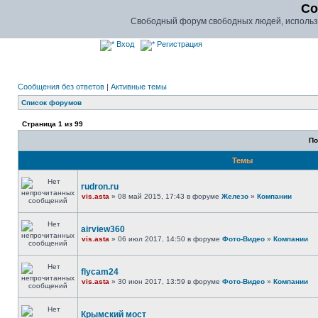
Co
Свободный форум свободных людей, использу
Вход
Регистрация
Сообщения без ответов
|
Активные темы
Список форумов
Страница
1
из
99
По
Темы
rudron.ru
vis.asta
» 08 май 2015, 17:43 в форуме
Железо
»
Компании
airview360
vis.asta
» 06 июл 2017, 14:50 в форуме
Фото-Видео
»
Компании
flycam24
vis.asta
» 30 июн 2017, 13:59 в форуме
Фото-Видео
»
Компании
Крымский мост