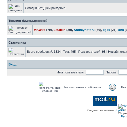
Сегодня нет Дней рождения.
Топлист благодарностей
vis.asta
(79),
Letalkin
(39),
AndreyFotoru
(30),
ligas
(21),
dnk
(
Статистика
Всего сообщений:
3334
| Тем:
495
| Пользователей:
98
| Новый польз
Вход
Имя пользователя:
Пароль:
Непрочитанные сообщения
Нет
Создано на основе
phpBB
® 
Сборк
Рус