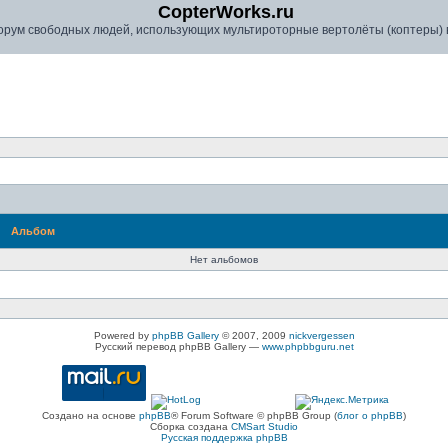
CopterWorks.ru
рум свободных людей, использующих мультироторные вертолёты (коптеры) в
Альбом
Нет альбомов
Powered by
phpBB Gallery
© 2007, 2009
nickvergessen
Русский перевод phpBB Gallery —
www.phpbbguru.net
Создано на основе
phpBB
® Forum Software © phpBB Group (
блог о phpBB
)
Сборка создана
CMSart Studio
Русская поддержка phpBB