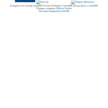
Создано на основе
phpBB
® Forum Software © phpBB Group (
блог о phpBB
)
Сборка создана
CMSart Studio
Русская поддержка phpBB