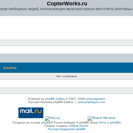
CopterWorks.ru
рум свободных людей, использующих мультироторные вертолёты (коптеры) в
Альбом
Нет альбомов
Powered by
phpBB Gallery
© 2007, 2009
nickvergessen
Русский перевод phpBB Gallery —
www.phpbbguru.net
Создано на основе
phpBB
® Forum Software © phpBB Group (
блог о phpBB
)
Сборка создана
CMSart Studio
Русская поддержка phpBB